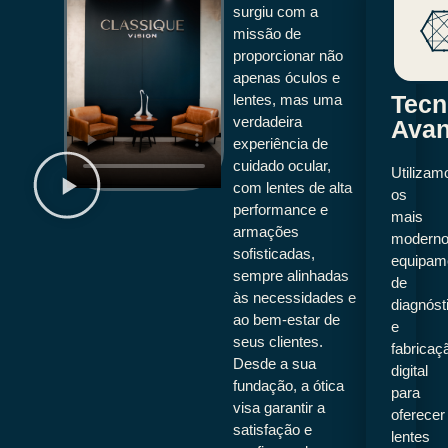
surgiu com a
missão de
proporcionar não
apenas óculos e
Tecn
lentes, mas uma
verdadeira
Ava
experiência de
cuidado ocular,
Utilizam
com lentes de alta
os
performance e
mais
armações
modern
sofisticadas,
equipam
sempre alinhadas
de
às necessidades e
diagnóst
ao bem-estar de
e
seus clientes.
fabricaç
Desde a sua
digital
fundação, a ótica
para
visa garantir a
oferecer
satisfação e
lentes