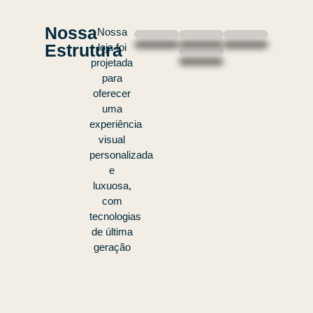
Nossa
Nossa
Estrutura
loja foi
projetada
para
oferecer
uma
experiência
visual
personalizada
e
luxuosa,
com
tecnologias
de última
geração