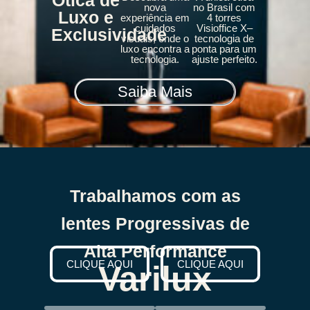
Ótica de
nova
no Brasil com
Luxo e
experiência em
4 torres
cuidados
Visioffice X–
Exclusividade
visuais, onde o
tecnologia de
luxo encontra a
ponta para um
tecnologia.
ajuste perfeito.
Saiba Mais
Trabalhamos com as
lentes Progressivas de
Alta Performance
CLIQUE AQUI
CLIQUE AQUI
Varilux