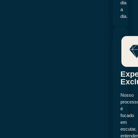
dia
a
dia.
Expe
Excl
Nosso
process
é
focado
em
escutar,
entende