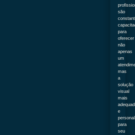
profissi
são
constan
capacit
para
oferecer
não
apenas
um
atendime
mas
a
solução
visual
mais
adequad
e
personal
para
seu